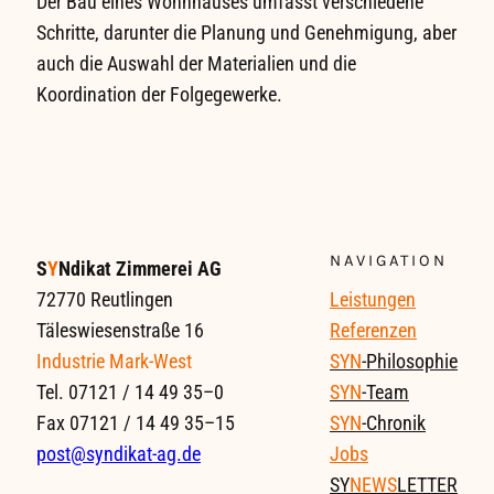
Der Bau eines Wohnhauses umfasst verschiedene
Schritte, darunter die Planung und Genehmigung, aber
auch die Auswahl der Materialien und die
Koordination der Folgegewerke.
NAVIGATION
S
Y
Ndikat Zimmerei AG
Leistungen
72770 Reutlingen
Referenzen
Täleswiesenstraße 16
SYN
-Philosophie
Industrie Mark-West
SYN
-Team
Tel. 07121 / 14 49 35–0
SYN
-Chronik
Fax 07121 / 14 49 35–15
Jobs
post@syndikat-ag.de
SY
NEWS
LETTER