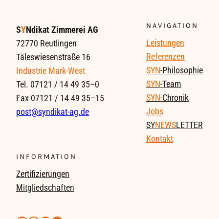
NAVIGATION
S
Y
Ndikat Zimmerei AG
Leistungen
72770 Reutlingen
Referenzen
Täleswiesenstraße 16
SYN
-Philosophie
Industrie Mark-West
SYN
-Team
Tel. 07121 / 14 49 35–0
SYN
-Chronik
Fax 07121 / 14 49 35–15
Jobs
post@syndikat-ag.de
SY
NEWS
LETTER
Kontakt
INFORMATION
Zertifizierungen
Mitgliedschaften